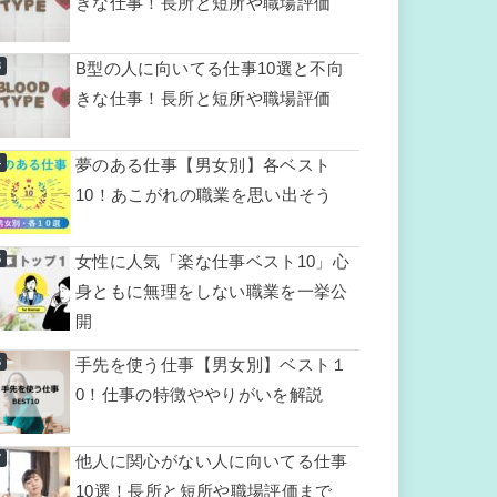
きな仕事！長所と短所や職場評価
B型の人に向いてる仕事10選と不向
きな仕事！長所と短所や職場評価
夢のある仕事【男女別】各ベスト
10！あこがれの職業を思い出そう
女性に人気「楽な仕事ベスト10」心
身ともに無理をしない職業を一挙公
開
手先を使う仕事【男女別】ベスト１
0！仕事の特徴ややりがいを解説
他人に関心がない人に向いてる仕事
10選！長所と短所や職場評価まで