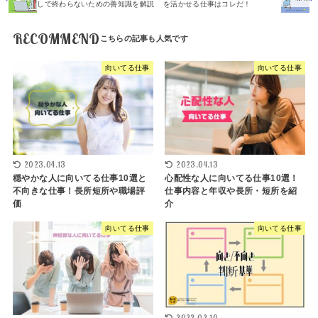
しで終わらないための善知識を解説
を活かせる仕事はコレだ！
RECOMMEND
向いてる仕事
向いてる仕事
2023.04.13
2023.04.13
穏やかな人に向いてる仕事10選と
心配性な人に向いてる仕事10選！
不向きな仕事！長所短所や職場評
仕事内容と年収や長所・短所を紹
価
介
向いてる仕事
向いてる仕事
2022.02.10