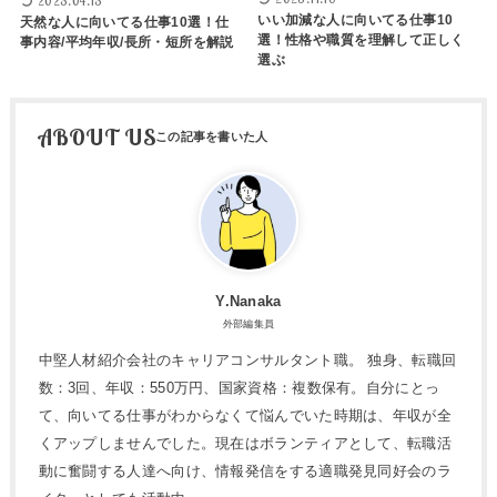
2023.04.13
いい加減な人に向いてる仕事10
天然な人に向いてる仕事10選！仕
選！性格や職質を理解して正しく
事内容/平均年収/長所・短所を解説
選ぶ
ABOUT US
Y.Nanaka
外部編集員
中堅人材紹介会社のキャリアコンサルタント職。 独身、転職回
数：3回、年収：550万円、国家資格：複数保有。自分にとっ
て、向いてる仕事がわからなくて悩んでいた時期は、年収が全
くアップしませんでした。現在はボランティアとして、転職活
動に奮闘する人達へ向け、情報発信をする適職発見同好会のラ