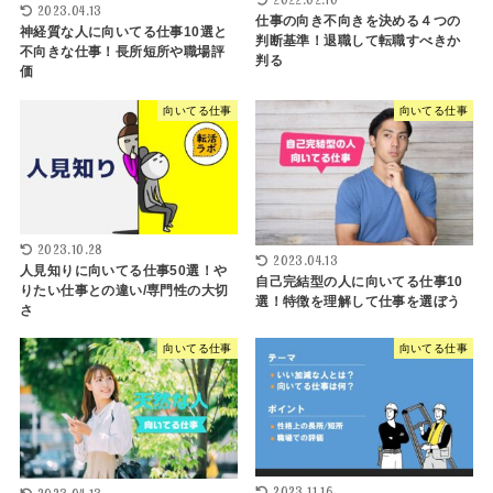
2023.04.13
仕事の向き不向きを決める４つの
神経質な人に向いてる仕事10選と
判断基準！退職して転職すべきか
不向きな仕事！長所短所や職場評
判る
価
向いてる仕事
向いてる仕事
2023.10.28
2023.04.13
人見知りに向いてる仕事50選！や
自己完結型の人に向いてる仕事10
りたい仕事との違い/専門性の大切
選！特徴を理解して仕事を選ぼう
さ
向いてる仕事
向いてる仕事
2023.11.16