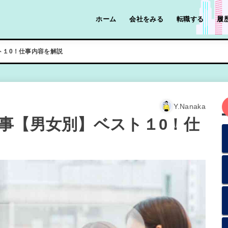
ホーム
会社をみる
転職する
履
ト１0！仕事内容を解説
Y.Nanaka
事【男女別】ベスト１0！仕