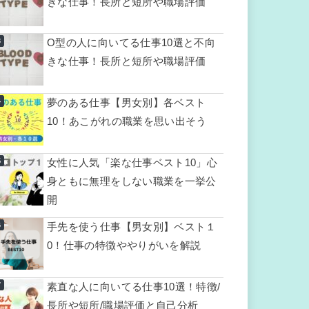
きな仕事！長所と短所や職場評価
O型の人に向いてる仕事10選と不向
きな仕事！長所と短所や職場評価
夢のある仕事【男女別】各ベスト
10！あこがれの職業を思い出そう
女性に人気「楽な仕事ベスト10」心
身ともに無理をしない職業を一挙公
開
手先を使う仕事【男女別】ベスト１
0！仕事の特徴ややりがいを解説
素直な人に向いてる仕事10選！特徴/
長所や短所/職場評価と自己分析