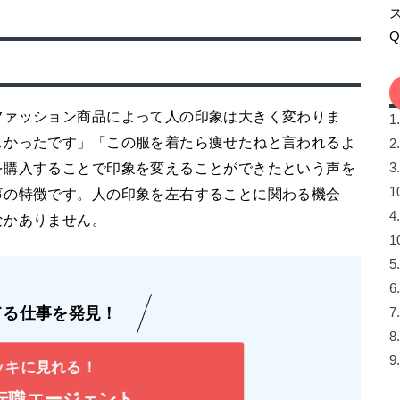
ファッション商品によって人の印象は大きく変わりま
1
しかったです」「この服を着たら痩せたねと言われるよ
2
を購入することで印象を変えることができたという声を
3
事の特徴です。人の印象を左右することに関わる機会
4
なかありません。
5
6
てる仕事を発見！
7
8
9
ッキに見れる！
転職エージェント