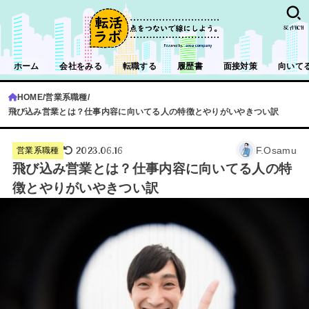
SEARCH
ホーム
会社をみる
転職する
履歴書
面接対策
向いて
HOME
営業系職種
飛び込み営業とは？仕事内容に向いてる人の特徴とやりがいやきつい訳
2023.06.16
F.Osamu
営業系職種
飛び込み営業とは？仕事内容に向いてる人の特
徴とやりがいやきつい訳