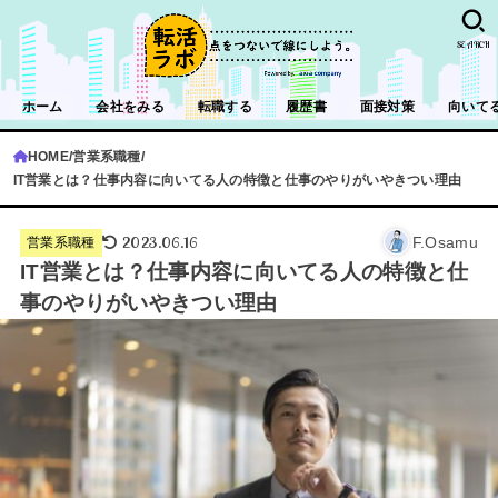
SEARCH
ホーム
会社をみる
転職する
履歴書
面接対策
向いて
HOME
営業系職種
IT営業とは？仕事内容に向いてる人の特徴と仕事のやりがいやきつい理由
2023.06.16
F.Osamu
営業系職種
IT営業とは？仕事内容に向いてる人の特徴と仕
事のやりがいやきつい理由