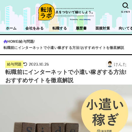
SEARCH
ホーム
会社をみる
転職する
履歴書
面接対策
向いて
HOME
給与問題
転職前にインターネットで小遣い稼ぎする方法!おすすめサイトを徹底解説
2023.10.28
けんた
給与問題
転職前にインターネットで小遣い稼ぎする方法!
おすすめサイトを徹底解説