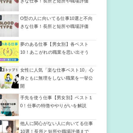
きな仕事！長所と短所や職場評価
O型の人に向いてる仕事10選と不向
きな仕事！長所と短所や職場評価
夢のある仕事【男女別】各ベスト
10！あこがれの職業を思い出そう
女性に人気「楽な仕事ベスト10」心
身ともに無理をしない職業を一挙公
開
手先を使う仕事【男女別】ベスト１
0！仕事の特徴ややりがいを解説
他人に関心がない人に向いてる仕事
10選！長所と短所や職場評価まで