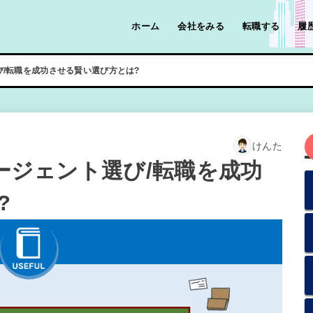
ホーム
会社をみる
転職する
履
び/転職を成功させる賢い選び方とは?
けんた
エージェント選び/転職を成功
?