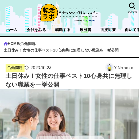
SEARCH
ホーム
会社をみる
転職する
履歴書
面接対策
向いて
HOME
労働問題
土日休み！女性の仕事ベスト10心身共に無理しない職業を一挙公開
2023.10.28
Y.Nanaka
労働問題
土日休み！女性の仕事ベスト10心身共に無理し
ない職業を一挙公開