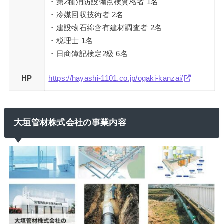
・第2種消防設備点検資格者 1名
・冷媒回収技術者 2名
・建設物石綿含有建材調査者 2名
・税理士 1名
・日商簿記検定2級 6名
HP
https://hayashi-1101.co.jp/ogaki-kanzai/
大垣管材株式会社の事業内容