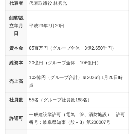
代表者
代表取締役 林秀光
創業/設
立年月
平成23年7月20日
日
資本金
85百万円（グループ全体 3億2,650千円）
総資本
20億円（グループ全体 106億円）
102億円（グループ合計）※2026年1月20日時
売上高
点
社員数
55名（グループ社員数188名）
一般建設業許可（電気、管、消防施設） 許可
許認可
番号：岐阜県知事（般－3）第200907号