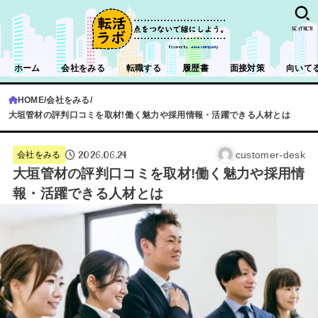
SEARCH
ホーム
会社をみる
転職する
履歴書
面接対策
向いて
HOME
会社をみる
大垣管材の評判口コミを取材!働く魅力や採用情報・活躍できる人材とは
2026.06.24
customer-desk
会社をみる
大垣管材の評判口コミを取材!働く魅力や採用情
報・活躍できる人材とは