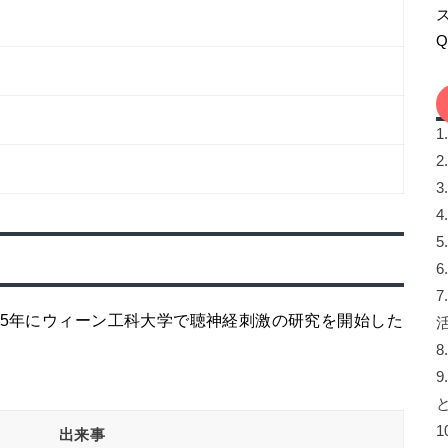
1
2
3
4
5
6
7
75年にウィーン工科大学で聴神経刺激の研究を開始した
8
9
1
出来事