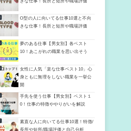
きな仕事！長所と短所や職場評価
O型の人に向いてる仕事10選と不向
きな仕事！長所と短所や職場評価
夢のある仕事【男女別】各ベスト
10！あこがれの職業を思い出そう
女性に人気「楽な仕事ベスト10」心
身ともに無理をしない職業を一挙公
開
手先を使う仕事【男女別】ベスト１
0！仕事の特徴ややりがいを解説
素直な人に向いてる仕事10選！特徴/
長所や短所/職場評価と自己分析